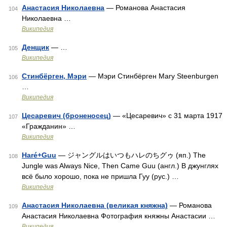
Анастасия Николаевна
— Романова Анастасия
104
Николаевна …
Википедия
Денщик
— …
105
Википедия
Стинбёрген, Мэри
— Мэри Стинбёрген Mary Steenburgen
106
…
Википедия
Цесаревич (броненосец)
— «Цесаревич» c 31 марта 1917
107
«Гражданин» …
Википедия
Haré+Guu
— ジャングルはいつもハレのちグゥ (яп.) The
108
Jungle was Always Nice, Then Came Guu (англ.) В джунглях
всё было хорошо, пока не пришла Гуу (рус.) …
Википедия
Анастасия Николаевна (великая княжна)
— Романова
109
Анастасия Николаевна Фотография княжны Анастасии …
Википедия