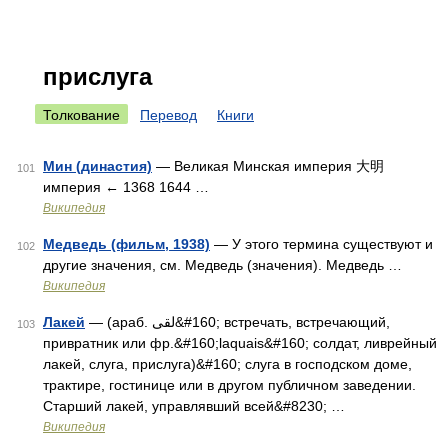
прислуга
Толкование
Перевод
Книги
Мин (династия)
— Великая Минская империя 大明
101
империя ← 1368 1644 …
Википедия
Медведь (фильм, 1938)
— У этого термина существуют и
102
другие значения, см. Медведь (значения). Медведь …
Википедия
Лакей
— (араб. لقى‎‎&#160; встречать, встречающий,
103
привратник или фр.&#160;laquais&#160; солдат, ливрейный
лакей, слуга, прислуга)&#160; слуга в господском доме,
трактире, гостинице или в другом публичном заведении.
Старший лакей, управлявший всей&#8230; …
Википедия