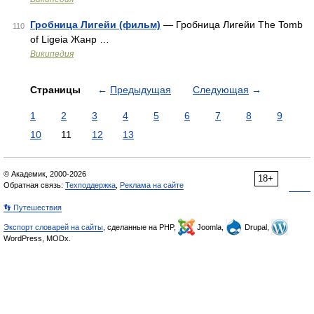
Гробница Лигейи (фильм)
— Гробница Лигейи The Tomb
110
of Ligeia Жанр …
Википедия
Страницы
←
Предыдущая
Следующая
→
1
2
3
4
5
6
7
8
9
10
11
12
13
© Академик, 2000-2026
18+
Обратная связь:
Техподдержка
,
Реклама на сайте
👣 Путешествия
Экспорт словарей на сайты
, сделанные на PHP,
Joomla,
Drupal,
WordPress, MODx.